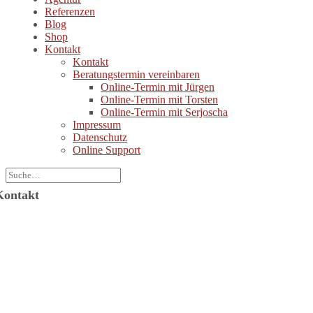
Referenzen
Blog
Shop
Kontakt
Kontakt
Beratungstermin vereinbaren
Online-Termin mit Jürgen
Online-Termin mit Torsten
Online-Termin mit Serjoscha
Impressum
Datenschutz
Online Support
Kontakt
Jürgen Wolf Kommunikation GmbH
ützerstraße 6
64287 Darmstadt
-Mail: info@juergenwolf.com
elefon: +49 6151 78754-21
elefax: +49 6151 78754-31