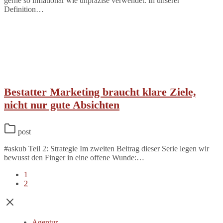
gerne so inflationär wie unpräzise verwendet. In unserer
Definition…
Bestatter Marketing braucht klare Ziele,
nicht nur gute Absichten
post
#askub Teil 2: Strategie Im zweiten Beitrag dieser Serie legen wir
bewusst den Finger in eine offene Wunde:…
1
2
Agentur