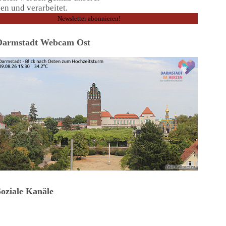
en und verarbeitet.
Darmstadt Webcam Ost
Soziale Kanäle