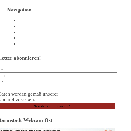
Navigation
Agentur
Referenzen
Beratungstermin vereinbaren
Shop
Kontakt
letter abonnieren!
Daten werden gemäß unserer
Datenschutzerklärung
en und verarbeitet.
Darmstadt Webcam Ost