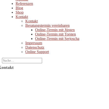
Referenzen
Blog
Shop
Kontakt
Kontakt
Beratungstermin vereinbaren
Online-Termin mit Jürgen
Online-Termin mit Torsten
Online-Termin mit Serjoscha
Impressum
Datenschutz
Online Support
Kontakt
Jürgen Wolf Kommunikation GmbH
ützerstraße 6
64287 Darmstadt
-Mail: info@juergenwolf.com
elefon: +49 6151 78754-21
elefax: +49 6151 78754-31