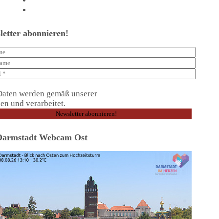
Shop
Kontakt
letter abonnieren!
Daten werden gemäß unserer
Datenschutzerklärung
en und verarbeitet.
Darmstadt Webcam Ost