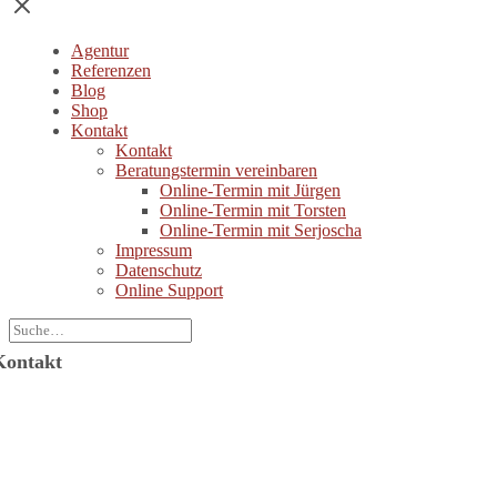
Agentur
Referenzen
Blog
Shop
Kontakt
Kontakt
Beratungstermin vereinbaren
Online-Termin mit Jürgen
Online-Termin mit Torsten
Online-Termin mit Serjoscha
Impressum
Datenschutz
Online Support
Kontakt
Jürgen Wolf Kommunikation GmbH
ützerstraße 6
64287 Darmstadt
-Mail: info@juergenwolf.com