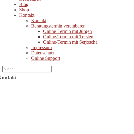
Blog
Shop
Kontakt
Kontakt
Beratungstermin vereinbaren
Online-Termin mit Jürgen
Online-Termin mit Torsten
Online-Termin mit Serjoscha
Impressum
Datenschutz
Online Support
Kontakt
Jürgen Wolf Kommunikation GmbH
ützerstraße 6
64287 Darmstadt
-Mail: info@juergenwolf.com
elefon: +49 6151 78754-21
elefax: +49 6151 78754-31