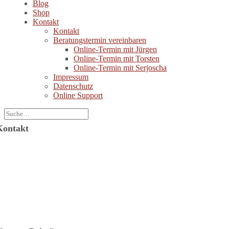
Blog
Shop
Kontakt
Kontakt
Beratungstermin vereinbaren
Online-Termin mit Jürgen
Online-Termin mit Torsten
Online-Termin mit Serjoscha
Impressum
Datenschutz
Online Support
Kontakt
Jürgen Wolf Kommunikation GmbH
ützerstraße 6
64287 Darmstadt
-Mail: info@juergenwolf.com
elefon: +49 6151 78754-21
elefax: +49 6151 78754-31