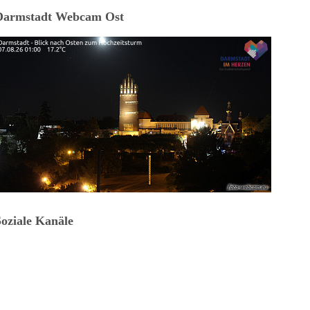
Darmstadt Webcam Ost
Soziale Kanäle