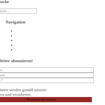
Suche
Navigation
Agentur
Referenzen
Beratungstermin vereinbaren
Shop
Kontakt
letter abonnieren!
Daten werden gemäß unserer
Datenschutzerklärung
en und verarbeitet.