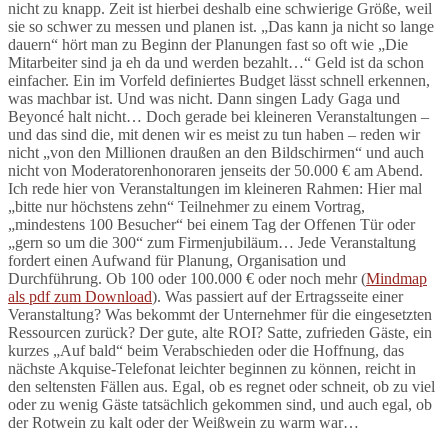
nicht zu knapp. Zeit ist hierbei deshalb eine schwierige Größe, weil
sie so schwer zu messen und planen ist. „Das kann ja nicht so lange
dauern“ hört man zu Beginn der Planungen fast so oft wie „Die
Mitarbeiter sind ja eh da und werden bezahlt…“ Geld ist da schon
einfacher. Ein im Vorfeld definiertes Budget lässt schnell erkennen,
was machbar ist. Und was nicht. Dann singen Lady Gaga und
Beyoncé halt nicht… Doch gerade bei kleineren Veranstaltungen –
und das sind die, mit denen wir es meist zu tun haben – reden wir
nicht „von den Millionen draußen an den Bildschirmen“ und auch
nicht von Moderatorenhonoraren jenseits der 50.000 € am Abend.
Ich rede hier von Veranstaltungen im kleineren Rahmen: Hier mal
„bitte nur höchstens zehn“ Teilnehmer zu einem Vortrag,
„mindestens 100 Besucher“ bei einem Tag der Offenen Tür oder
„gern so um die 300“ zum Firmenjubiläum… Jede Veranstaltung
fordert einen Aufwand für Planung, Organisation und
Durchführung. Ob 100 oder 100.000 € oder noch mehr (
Mindmap
als pdf zum Download
). Was passiert auf der Ertragsseite einer
Veranstaltung? Was bekommt der Unternehmer für die eingesetzten
Ressourcen zurück? Der gute, alte ROI? Satte, zufrieden Gäste, ein
kurzes „Auf bald“ beim Verabschieden oder die Hoffnung, das
nächste Akquise-Telefonat leichter beginnen zu können, reicht in
den seltensten Fällen aus. Egal, ob es regnet oder schneit, ob zu viel
oder zu wenig Gäste tatsächlich gekommen sind, und auch egal, ob
der Rotwein zu kalt oder der Weißwein zu warm war…