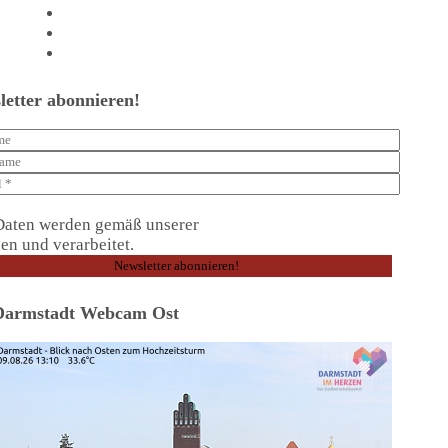
Beratungstermin vereinbaren
Shop
Kontakt
letter abonnieren!
Daten werden gemäß unserer
Datenschutzerklärung
en und verarbeitet.
Darmstadt Webcam Ost