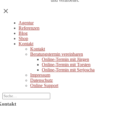
und verarbeitet.
Agentur
Referenzen
Blog
Shop
Kontakt
Kontakt
Beratungstermin vereinbaren
Online-Termin mit Jürgen
Online-Termin mit Torsten
Online-Termin mit Serjoscha
Impressum
Datenschutz
Online Support
Kontakt
Jürgen Wolf Kommunikation GmbH
ützerstraße 6
64287 Darmstadt