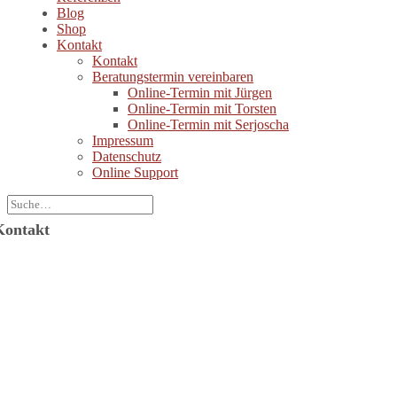
Blog
Shop
Kontakt
Kontakt
Beratungstermin vereinbaren
Online-Termin mit Jürgen
Online-Termin mit Torsten
Online-Termin mit Serjoscha
Impressum
Datenschutz
Online Support
Kontakt
Jürgen Wolf Kommunikation GmbH
ützerstraße 6
64287 Darmstadt
-Mail: info@juergenwolf.com
elefon: +49 6151 78754-21
elefax: +49 6151 78754-31