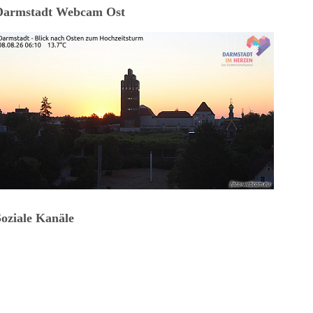
Darmstadt Webcam Ost
Soziale Kanäle