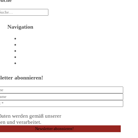
Suche
Navigation
Agentur
Referenzen
Beratungstermin vereinbaren
Shop
Kontakt
letter abonnieren!
Daten werden gemäß unserer
Datenschutzerklärung
en und verarbeitet.