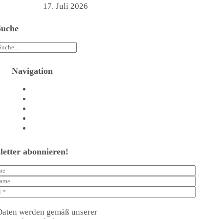
werden
17. Juli 2026
Suche
Navigation
Agentur
Referenzen
Beratungstermin vereinbaren
Shop
Kontakt
letter abonnieren!
Daten werden gemäß unserer
Datenschutzerklärung