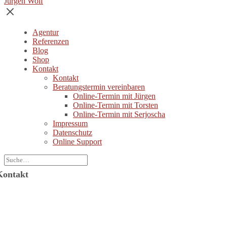
Jürgen Wolf
Agentur
Referenzen
Blog
Shop
Kontakt
Kontakt
Beratungstermin vereinbaren
Online-Termin mit Jürgen
Online-Termin mit Torsten
Online-Termin mit Serjoscha
Impressum
Datenschutz
Online Support
Kontakt
Jürgen Wolf Kommunikation GmbH
ützerstraße 6
64287 Darmstadt