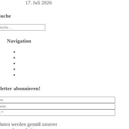
werden
17. Juli 2026
Suche
Navigation
Agentur
Referenzen
Beratungstermin vereinbaren
Shop
Kontakt
letter abonnieren!
Daten werden gemäß unserer
Datenschutzerklärung