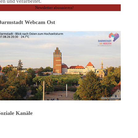
en und verarbeitet.
Darmstadt Webcam Ost
Soziale Kanäle