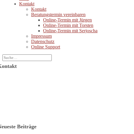
Kontakt
Kontakt
Beratungstermin vereinbaren
Online-Termin mit Jürgen
Online-Termin mit Torsten
Online-Termin mit Serjoscha
Impressum
Datenschutz
Online Support
Kontakt
Jürgen Wolf Kommunikation GmbH
ützerstraße 6
64287 Darmstadt
-Mail: info@juergenwolf.com
elefon: +49 6151 78754-21
elefax: +49 6151 78754-31
Neueste Beiträge